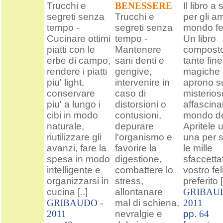
Trucchi e
BENESSERE
Il libro a
segreti senza
Trucchi e
per gli a
tempo -
segreti senza
mondo fel
Cucinare ottimi
tempo -
Un libro
piatti con le
Mantenere
compost
erbe di campo,
sani denti e
tante fine
rendere i piatti
gengive,
magiche 
piu' light,
intervenire in
aprono s
conservare
caso di
misterios
piu' a lungo i
distorsioni o
affascina
cibi in modo
contusioni,
mondo dei
naturale,
depurare
Apritele 
riutilizzare gli
l'organismo e
una per s
avanzi, fare la
favorire la
le mille
spesa in modo
digestione,
sfaccetta
intelligente e
combattere lo
vostro fel
organizzarsi in
stress,
preferito [
cucina [..]
allontanare
GRIBAUD
GRIBAUDO -
mal di schiena,
2011
2011
nevralgie e
pp.
64