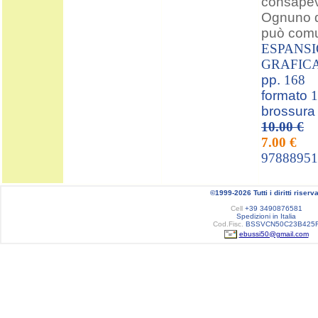
consapev
Ognuno d
può comun
ESPANS
GRAFICA
pp.
168
formato
1
brossura
10.00 €
7.00 €
97888951
©1999-2026 Tutti i diritti riserva
Cell
+39 3490876581
Spedizioni in Italia
Cod.Fisc.
BSSVCN50C23B425
ebussi50@gmail.com