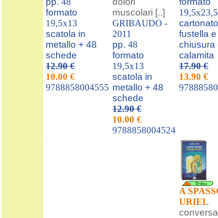
pp.
48
dolori
formato
formato
muscolari [..]
19,5x23,5
19,5x13
GRIBAUDO -
cartonat
scatola in
2011
fustella e
metallo + 48
pp.
48
chiusura
schede
formato
calamita
12.90 €
19,5x13
17.90 €
10.00 €
scatola in
13.90 €
9788858004555
metallo + 48
97888580
schede
12.90 €
10.00 €
9788858004524
A SPAS
URIEL
conversa