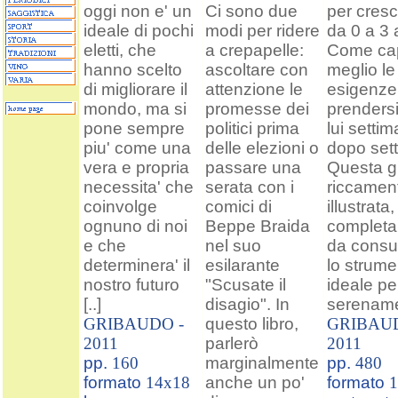
oggi non e' un
Ci sono due
per cresc
ideale di pochi
modi per ridere
da 0 a 3 
eletti, che
a crepapelle:
Come cap
hanno scelto
ascoltare con
meglio le
di migliorare il
attenzione le
esigenze
mondo, ma si
promesse dei
prendersi
pone sempre
politici prima
lui setti
piu' come una
delle elezioni o
dopo set
vera e propria
passare una
Questa g
necessita' che
serata con i
riccamen
coinvolge
comici di
illustrata,
ognuno di noi
Beppe Braida
completa 
e che
nel suo
da consul
determinera' il
esilarante
lo strume
nostro futuro
"Scusate il
ideale pe
[..]
disagio". In
serenamen
GRIBAUDO -
questo libro,
GRIBAUD
2011
parlerò
2011
pp.
160
marginalmente
pp.
480
formato
14x18
anche un po'
formato
1