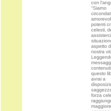
con l'ang
"Siamo
circondat
amorevol
potenti c
celesti, 
assisterci
situazion
aspetto d
nostra vit
Leggendo
messagg
contenuti
questo li
avrai a
disposiz
saggezz
forza cel
raggiung
maggior