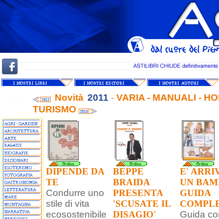
Novità
2011
-
VARIA - MANUALI - HO
6
TURISMO
DIPENDE DA
BEPPE
E' ARRI
TE
BRAIDA
UN BAM
Condurre uno
PRESENTA
GUIDA
stile di vita
'SCUSATE IL
COMPL
ecosostenibile
DISAGIO'
Guida co