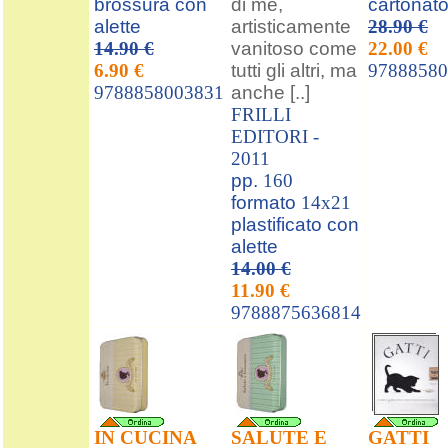
brossura con
di me,
cartonat
alette
artisticamente
28.90 €
14.90 €
vanitoso come
22.00 €
6.90 €
tutti gli altri, ma
97888580
9788858003831
anche [..]
FRILLI
EDITORI -
2011
pp.
160
formato
14x21
plastificato con
alette
14.00 €
11.90 €
9788875636814
IN CUCINA
SALUTE E
GATTI