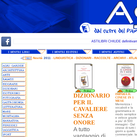
6
Novità
2011
-
LINGUISTICA - DIZIONARI - RACCOLTE - ARCHIVI - ATLA
DIZIONARIO
IMPARA IL
CINESE IN 1
PER IL
MESE
Memorizza i
CAVALIERE
vocaboli e la
grammatica in
SENZA
modo semplice
e veloce grazie
ONORE
a piu' di 500
immagini - Dal
A tutto
cinese di tutti i
giorni a quello
vantaggio di
commerciale: la