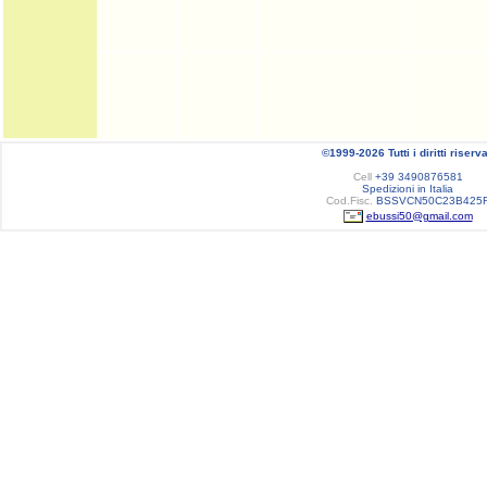
©1999-2026 Tutti i diritti riserva
Cell
+39 3490876581
Spedizioni in Italia
Cod.Fisc.
BSSVCN50C23B425
ebussi50@gmail.com