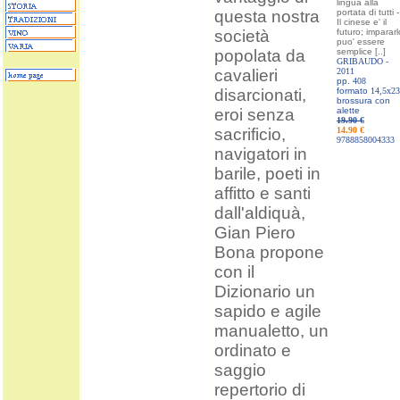
lingua alla
questa nostra
portata di tutti -
Il cinese e' il
società
futuro; impararl
puo' essere
popolata da
semplice [..]
GRIBAUDO -
cavalieri
2011
pp.
408
disarcionati,
formato
14,5x23
brossura con
eroi senza
alette
19.90 €
sacrificio,
14.90 €
9788858004333
navigatori in
barile, poeti in
affitto e santi
dall'aldiquà,
Gian Piero
Bona propone
con il
Dizionario un
sapido e agile
manualetto, un
ordinato e
saggio
repertorio di