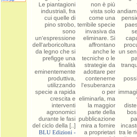
Le piantagioni
non è più
industriali, fra
vista solo
andiam
cui quelle di
come una
pensi
pino strobo,
terribile specie
paes
sono
invasiva da
se
un'espressione
eliminare. Si
capa
dell'arboricoltura
affrontano
proc
da legno che si
anche le
un sen
prefigge una
tecniche o le
p
finalità
strategie da
tranqui
eminentemente
adottare per
produttiva,
contenerne
poss
utilizzando
l'esuberanza
specie a rapida
o per
immagi
crescita e
eliminarla, ma
interventi
la maggior
diste
agronomici
parte della
bos
durante le fasi
pubblicazione
pa
del ciclo della [..]
mira a fornire
incast
BLU Edizioni -
a proprietari
tra le r