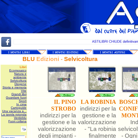
BLU
Edizioni -
Selvicoltura
6
Libri
Ecomosaico
Natura e
ambiente
Selvicoltura
Diogene
Storia e memoria
Vite
Grandi libri
Guardare fuori
IL PINO
LA ROBINIA
BOSCH
Sport
In cima
STROBO
indirizzi per la
CONI
Cartoguide
Una vacanza a...
indirizzi per la
gestione e la
MONT
La tavola rotonda
Verdeblu
gestione e la
valorizzazione
Ind
Fuori collana
valorizzazione
- "La robinia
selvicol
degli impianti -
finalmente
- Ogni