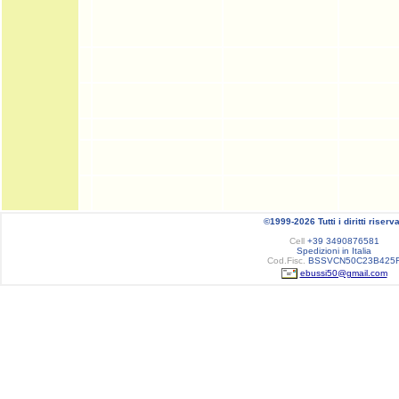
©1999-2026 Tutti i diritti riserva
Cell
+39 3490876581
Spedizioni in Italia
Cod.Fisc.
BSSVCN50C23B425
ebussi50@gmail.com