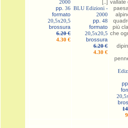
2000
[..]
vallate
pp.
36
BLU Edizioni -
paesa
formato
2000
alpin
20,5x20,5
pp.
48
quadr
brossura
formato
più cl
6.20 €
20,5x20,5
che og
4.30 €
brossura
6.20 €
dipi
4.30 €
pennel
Ediz
pp
fo
20,5
bro
14
9