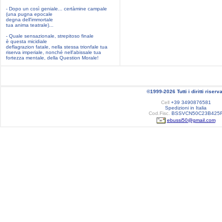
- Dopo un così geniale... certàmine campale
(una pugna epocale
degna dell'immortale
tua anima teatrale)...
- Quale sensazionale, strepitoso finale
è questa micidiale
deflagrazion fatale, nella stessa trionfale tua
riserva imperiale, nonché nell'abissale tua
fortezza mentale, della Question Morale!
©1999-2026 Tutti i diritti riserva
Cell
+39 3490876581
Spedizioni in Italia
Cod.Fisc.
BSSVCN50C23B425
ebussi50@gmail.com