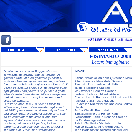
FISIMARIO 2008
Lettere immaginarie
Da circa mezzo secolo Ruggero Guarini
INDICE
commenta sui giornali i fatti del giorno. Da
questa attività, che ha generato gli scritti di
Babbo Natale ai fan della Questione Mora
molti suoi libri, fra i quali Fisimario napoletano,
Albert Camus a Mariastella Gelmini
è nata una rubrica che egli cura per l'agenzia Il
Eleuterio Rea ai militanti dell'IdV
Velino da circa un anno, e in cui esprime quasi
Talete a Massimo Cacciari
ogni giorno il suo parere sulla più contingente
Max Weber a Roberto Saviano
attualità nella forma di una lettera immaginaria
Federico Fellini ad Alberto Arbasino
attribuita ogni volta a un più o meno grande
Claude Joseph Rouget de Lisle ai nostri la
spirito del passato.
Aristofane alla nostra gauche
Questo volume, in cui l'autore ha raccolto
L'ayatollah Khomeini alla poetessa Joum
lettere che gli sono state ispirate dagli eventi
Haddad
del 2008, può essere considerato il prodotto di
Totò a Claudio Petruccioli
una scommessa che poteva essere vinta solo
Yamasaki Minoru a Renzo Piano
da un osservatore provvisto di quel raro
Giambattista Basile a Roberto Saviano
impasto di doti - curiosità universale, memoria
La Giustizia agli italiani
pichiana, cultura enciclopedica, lucidità
Palmiro Togliatti a Vladimir Luxuria
tagliente, ardore polemico, astuzia letteraria -
Franco Basaglia ad Angelino Alfano
che fanno di Guarini uno straordinario
Tano Badalamenti ai nostri supergiudici