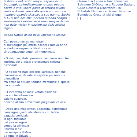
testimone del nostro tempo, capace di un
Osama Bin Laden a Tariq Ramadan
linguaggio splendidamente retorico eppure
Salvatore Di Giacomo a Roberto Saviano
diretto e vivo, talora posto al servizio di una
Giulio Cesare a Gianfranco Fini
verità o di una causa alla quale non rinuncia
Ruhollah Khomeini a Salman Rushdie
neppure quando si risolve a suo danno. Sicché
Benedetto Croce ai laici di oggi
di lui si può dire che, persino quando sbaglia, i
[..]
suoi errori e i suoi eccessi sono sempre dettati
non dalle migliori intenzioni ma dalle migliori
ragioni.
Babbo Natale ai fan della Questione Morale
Cari postcomunisti manettari,
ai miei auguri più affettuosi per il nuovo anno
accludo la seguente filastrocca in
cinquantasette settenari monorimati:
- O virtuosa, liliale, pensosa, verginale nonché
intellettuale e assai professorale sinistra
nazionale...
- O nobile vestale del ceto lavoriale, nonché
plusvaloriale, devota al capitale più antico e
primordiale
ma ostile all'attuale fortuna mercuriale di quello
più aurorale...
- O incorrotto animale votato all'ideale
ma anche all'amicale
salotto culturale,
nonché al suo proverbiale pregevole caviale...
- Dopo una magistrale, gagliarda, pluriennale
campagna giudiziale sferrata con letale
sagacia comiziale
in ogni tribunale
del paese legale
contro la criminale
Italietta reale
per estirpare il Male
da tutto lo Stivale...