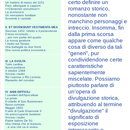
certo definire un
Un mattino di marzo del 1151
Pani, albergarie e capponi
romanzo storico,
<<Clementer annuimus>>
La scomunica
nonostante non
Un monastero familiare
Scorrerie e carestie
manchino personaggi e
intreccio. Insomma, fin
II. ET DIVIDEBUNT VESTIMENTA MEA
Gennaio 1452: l'eletto e il pretendente
dalla prima scorsa
Il terzo incomodo...
...per non parlar del quarto
appare come qualche
La nuova gestione
I mulini sul Tanaro
cosa di diverso da tali
Una battaglia su due fronti
Una nuova politica economica
"generi", pur
condividendone certe
III. LA SVOLTA
Tutto cambia
caratteristiche
Nuovi problemi
2 ottobre 1584
sapientemente
Ancora i mulini
Rio Leproso o Rio Levioso
miscelate. Possiamo
Riassetto del cenobio
piuttosto parlare di
un'opera di
IV. ANNI DIFFICILI
I cavalieri dell'Apocalisse
divulgazione storica,
La peste
Il coltello di San Bartolomeo
attribuendo al termine
Nuovi contratti
Maggio 1663
"divulgazione" il
Il veto di Carlo Emanuele II
Un preoccupante lassismo
significato di
Ancora i mulini
Padre Isidoro De Sù
esposizione
Una chiesa che si restaura..
...e una che va in rovina
interessante e