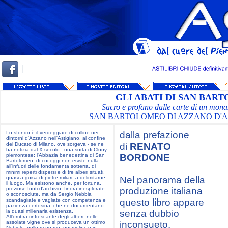
GLI ABATI DI SAN BAR
Sacro e profano dalle carte di un mon
SAN BARTOLOMEO DI AZZANO D'ASTI
Lo sfondo è il verdeggiare di colline nei
dalla prefazione
dintorni d'Azzano nell'Astigiano, al confine
del Ducato di Milano, ove sorgeva - se ne
di
RENATO
ha notizia dal X secolo - una sorta di Cluny
piemontese: l'Abbazia benedettina di San
BORDONE
Bartolomeo, di cui oggi non esiste nulla
all'infuori delle fondamenta sotterra, di
minimi reperti dispersi e di tre alberi situati,
quasi a guisa di pietre miliari, a delimitarne
Nel panorama della
il luogo. Ma esistono anche, per fortuna,
preziose fonti d'archivio, finora inesplorate
produzione italiana
o sconosciute, ma da Sergio Nebbia
scandagliate e vagliate con competenza e
questo libro appare
pazienza certosina, che ne documentano
la quasi millenaria esistenza.
senza dubbio
All'ombra rinfrescante degli alberi, nelle
assolate vigne ove si produceva un ottimo
inconsueto.
Nebiolo, nelle margarie, nei mulini, e in