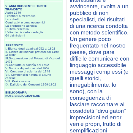
avvincente, rivolta a un
V. ANNI RUGGENTI E TRISTE
TRAMONTO
pubblico di non
Aprile 1749
I contratti a mezzadria
specialisti, dei risultati
I cocchetti
Censi attivi e conti economici
di una ricerca condotta
La produzione agrciola
L'ultimo cellerario
con metodo scíentifico.
L'altra faccia della medaglia
Gli ultimi giorni
Un genere poco
frequentato nel nostro
APPENDICE
I.
Elenco degli abati dal 952 al 1802
paese, dove pare
II. Elenco dei monaci professi dal 1499
al 1802
difficile comunicare con
III.Soppressione del Priorato di Vico del
1471
linguaggio accessibile
IV.Contratto di colonìa del 1602
V. Nomina di portonaio del 1659
messaggi complessi (e
VI. Contratto di colonìa del 1748
VII. Compensi in natura di alcune
quelli storici,
cascine
VIII. Pesi e misure
innegabilmente, lo
IX. Dal Libro dei Consumi 1799-1802
sono), con la
BIBLIOGRAFIA
NOTE BIBLIOGRAFICHE
conseguenza di
lasciare raccontare ai
cosiddetti "divulgatori"
imprecisioni ed errori
veri e propri, frutto di
semplificazioni