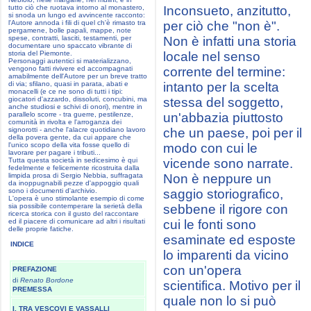
tutto ciò che ruotava intorno al monastero,
Inconsueto, anzitutto,
si snoda un lungo ed avvincente racconto:
l'Autore annoda i fili di quel ch'è rimasto tra
per ciò che "non è".
pergamene, bolle papali, mappe, note
spese, contratti, lasciti, testamenti, per
Non è infatti una storia
documentare uno spaccato vibrante di
storia del Piemonte.
locale nel senso
Personaggi autentici si materializzano,
vengono fatti rivivere ed accompagnati
corrente del termine:
amabilmente dell'Autore per un breve tratto
di via; sfilano, quasi in parata, abati e
intanto per la scelta
monacelli (e ce ne sono di tutti i tipi:
giocatori d'azzardo, dissoluti, concubini, ma
stessa del soggetto,
anche studiosi e schivi di onori), mentre in
parallelo scorre - tra guerre, pestilenze,
un'abbazia piuttosto
comunità in rivolta e l'arroganza dei
signorotti - anche l'alacre quotidiano lavoro
che un paese, poi per il
della povera gente, da cui appare che
l'unico scopo della vita fosse quello di
modo con cui le
lavorare per pagare i tributi...
Tutta questa società in sedicesimo è qui
vicende sono narrate.
fedelmente e felicemente ricostruita dalla
limpida prosa di Sergio Nebbia, suffragata
Non è neppure un
da inoppugnabili pezze d'appoggio quali
sono i documenti d'archivio.
saggio storiografico,
L'opera è uno stimolante esempio di come
sia possibile contemperare la serietà della
sebbene il rigore con
ricerca storica con il gusto del raccontare
ed il piacere di comunicare ad altri i risultati
cui le fonti sono
delle proprie fatiche.
esaminate ed esposte
INDICE
lo imparenti da vicino
con un'opera
PREFAZIONE
di
Renato Bordone
scientifica. Motivo per il
PREMESSA
quale non lo si può
I. TRA VESCOVI E VASSALLI