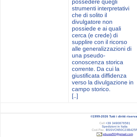
possedere quegli
strumenti interpretativi
che di solito il
divulgatore non
possiede e ai quali
cerca (e crede) di
supplire con il ricorso
alle generalizzazioni di
una pseudo-
conoscenza storica
corrente. Da cui la
giustificata diffidenza
verso la divulgazione in
campo storico.
[..]
©1999-2026 Tutti i diritti riserva
Cell
+39 3490876581
Spedizioni in Italia
Cod.Fisc.
BSSVCN50C23B425
ebussi50@gmail.com