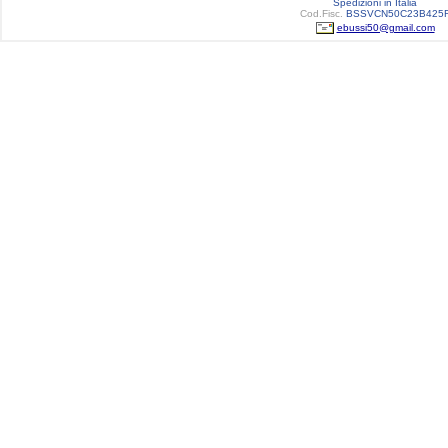
Spedizioni in Italia
Cod.Fisc.
BSSVCN50C23B425
ebussi50@gmail.com