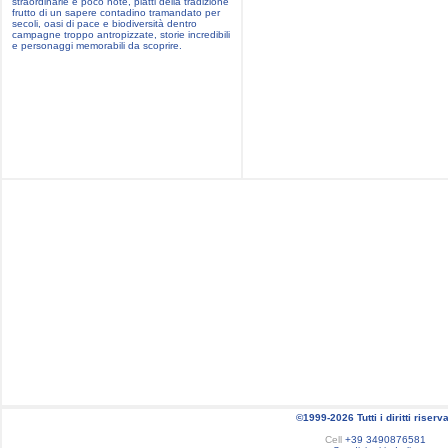
straordinarie e poco note, piatti della tradizione
frutto di un sapere contadino tramandato per
secoli, oasi di pace e biodiversità dentro
campagne troppo antropizzate, storie incredibili
e personaggi memorabili da scoprire.
©1999-2026 Tutti i diritti riserva
Cell
+39 3490876581