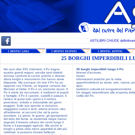
25 BORGHI IMPERDIBILI L
Nei suoi oltre 650 chilometri, il Po bagna
35 borghi imperdibili lungo il Po
:
quattro grandi regioni, ascolta tanti dialetti,
itinerari d’accesso,
annusa i profumi di cucine antiche e diverse,
musei,
sfiora borghi e monumenti che hanno storie
informazioni pratiche per la visita,
disparate. Ma ovunque chi vive il Po ha un
approfondimenti su storia, arte, natura, pr
rapporto con il fiume, un legame comune dal
tipici,
Monviso al Delta. Il Po è un orizzonte sicuro. Il
tradizioni culturali ed enogastronomiche.
Po è storie da raccontare, è tradizioni di popoli
Un viaggio straordinario alla scoperta dell
e famiglie, il Po è cascine, castelli e palazzi, è
civiltà del Po.
l’amico di quasi tutti i giorni e il nemico
pericoloso, torbido e indomabile dei giorni
peggiori. Sulle sue sponde si muovono
viaggiatori curiosi e lenti, attenti al buon cibo,
all’ambiente, ai racconti che val la pena
ascoltare. Le piene, le guerre, gli spostamenti
del letto del fiume, la modernità miope hanno
segnato il tessuto urbano dei centri lungo il
fiume e il paesaggio agricolo. Ma anche in
borghi a prima vista meno appetibili di altri più
celebrati, si possono trovare bellezze